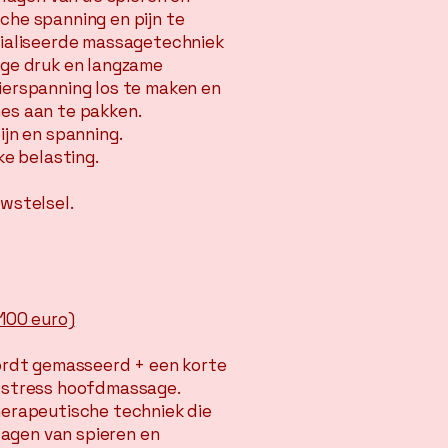
che spanning en pijn te
cialiseerde massagetechniek
ige druk en langzame
ierspanning los te maken en
es aan te pakken.
ijn en spanning.
ke belasting.
wstelsel.
 100 euro)
ordt gemasseerd + een korte
-stress hoofdmassage.
erapeutische techniek die
 lagen van spieren en