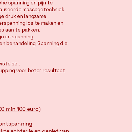
he spanning en pijn te
ialiseerde massagetechniek
ge druk en langzame
erspanning los te maken en
s aan te pakken.
jn en spanning.
 en behandeling. Spanning die
wstelsel.
upping voor beter resultaat
 min 100 euro)​​
 ontspanning.
ukte achter je en geniet van