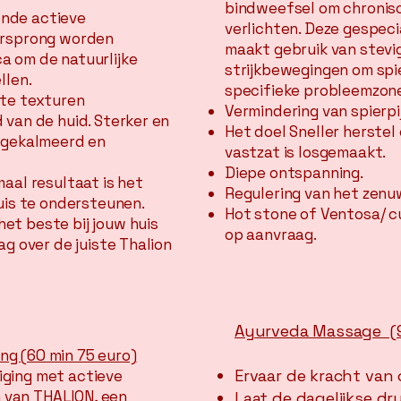
bindweefsel om chronisc
nde actieve
verlichten. Deze gespec
orsprong worden
maakt gebruik van stevi
a om de natuurlijke
strijkbewegingen om spi
llen.
specifieke probleemzone
hte texturen
Vermindering van spierpi
 van de huid. Sterker en
Het doel Sneller herstel
s gekalmeerd en
vastzat is losgemaakt.
Diepe ontspanning.
aal resultaat is het
Regulering van het zenu
uis te ondersteunen.
Hot stone of Ventosa/ c
et beste bij jouw huis
op aanvraag.
ag over de juiste Thalion
Ayurveda Massage (90
ng (60 min 75 euro)
Ervaar de kracht van
iging met actieve
 van THALION, een
Laat de dagelijkse dr