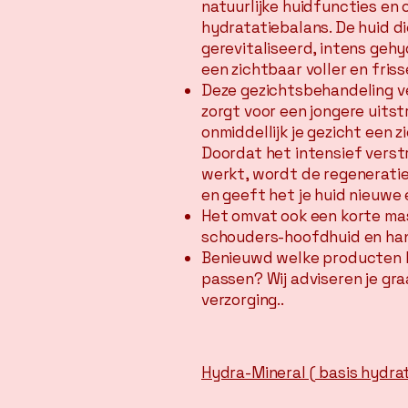
natuurlijke huidfuncties en 
hydratatiebalans. De huid 
gerevitaliseerd, intens geh
een zichtbaar voller en fris
Deze gezichtsbehandeling ve
zorgt voor een jongere uitst
onmiddellijk je gezicht een z
Doordat het intensief vers
werkt, wordt de regeneratie
en geeft het je huid nieuwe e
Het omvat ook een korte ma
schouders-hoofdhuid en ha
Benieuwd welke producten h
passen? Wij adviseren je gra
verzorging.
.
Hydra-Mineral ( basis hydra