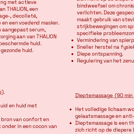
ing met actieve
bindweefsel om chronis
an THALION, een
verlichten. Deze gespe
age-,
decolleté,
maakt gebruik van stev
 en een voedend masker.
strijkbewegingen om sp
en aangepast serum,
specifieke probleemzon
orging aan van THALION
Vermindering van spierp
 beschermde huid.
Sneller herstel na fysie
 gezonde huid.
Diepe ontspanning.
Regulering van het zenu
o)
.
Dieptemassage (90
min
huid en huid met
Het volledige lichaam w
gelaatsmassage en anti
 bron van confort en
Dieptemassage is een th
k onder in een cocon van
zich richt op de diepere