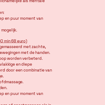
lichamelijke als mentale
en:
iep en puur moment van
 mogelijk.
0 min 68 euro)
 gemasseerd met zachte,
bewegingen met de handen.
oop worden verbeterd.
lakkige en diepe
rd door een combinatie van
e.
oofdmassage.
jden.
iep en puur moment van