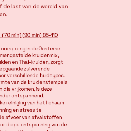
f de last van de wereld van
en.
70 min) (90 min) 85-110
 oorsprong in de Oosterse
samengestelde kruidenmix,
uiden en Thai-kruiden, zorgt
diepgaande zuiverende
oor verschillende huidtypes.
rmte van de kruidenstempels
 die vrijkomen, is deze
onder ontspannend.
ke reiniging van het lichaam
nning en stress te
de afvoer van afvalstoffen
or diepe ontspanning van de