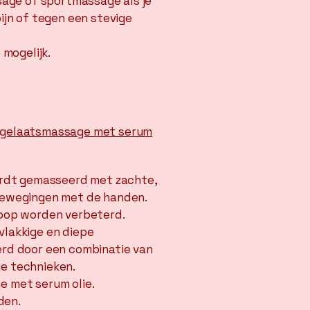
sage of sportmassage als je
ijn of tegen een stevige
 mogelijk.
 gelaatsmassage met serum
ordt gemasseerd met zachte,
bewegingen met de handen.
oop worden verbeterd.
lakkige en diepe
rd door een combinatie van
e technieken.
ge met serum
olie.
den.