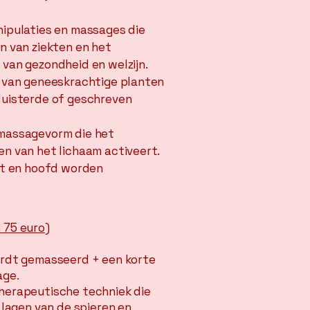
nipulaties en massages die
n van ziekten en het
van gezondheid en welzijn.
k van geneeskrachtige planten
luisterde of geschreven
 massagevorm die het
n van het lichaam activeert.
at en hoofd worden
 75 euro)
ordt gemasseerd + een korte
age.
herapeutische techniek die
 lagen van de spieren en