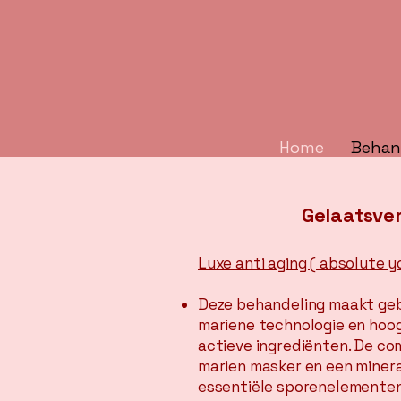
Home
Behan
Gelaatsve
Luxe anti aging ( absolute y
Deze behandeling maakt geb
mariene technologie en ho
actieve ingrediënten. De co
marien masker en een mineraa
essentiële sporenelemente