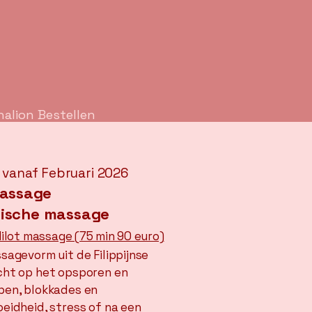
halion Bestellen
 vanaf Februari 2026
assage
tische massage
 Hilot massage (75 min 90 euro)
sagevorm uit de Filippijnse
icht op het opsporen en
pen, blokkades en
oeidheid, stress of na een