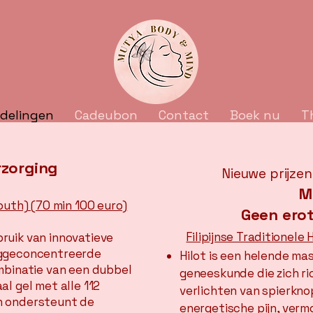
delingen
Cadeubon
Contact
Boek nu
T
rzorging
Nieuwe prijzen
M
outh) (70 min 100 euro)
Geen ero
Filipijnse Traditionele
ruik van innovatieve
oggeconcentreerde
Hilot is een helende mas
mbinatie van een dubbel
geneeskunde die zich r
l gel met alle 112
verlichten van spierkno
n ondersteunt de
energetische pijn, verm