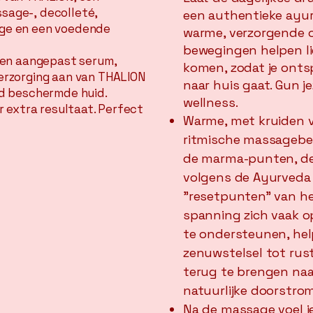
ssage-,
decolleté,
een authentieke ayu
ge en een voedende
warme, verzorgende ol
bewegingen helpen li
een aangepast serum,
komen, zodat je ont
erzorging aan van THALION
naar huis gaat. Gun 
ed beschermde huid.
wellness.
r extra resultaat. Perfect
Warme, met kruiden ve
ritmische massagebe
de marma-punten, de 
volgens de Ayurveda (
"resetpunten" van he
spanning zich vaak 
te ondersteunen, hel
zenuwstelsel tot rus
terug te brengen naa
natuurlijke doorstro
Na de massage voel je 