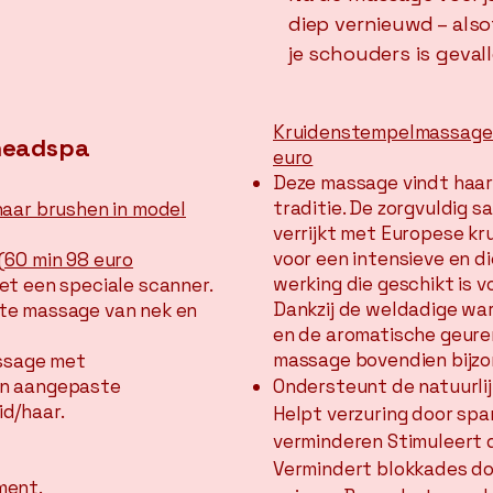
diep vernieuwd – also
je schouders is gevall
Kruidenstempelmassage (
headspa
euro
Deze massage vindt haar
traditie. De zorgvuldig 
haar brushen in model
verrijkt met Europese kr
voor een intensieve en 
(60 min 98 euro
werking die geschikt is v
et een speciale scanner.
Dankzij de weldadige wa
te massage van nek en
en de aromatische geuren
massage bovendien bijz
assage met
en aangepaste
Ondersteunt de natuurlij
d/haar.
Helpt verzuring door spa
verminderen Stimuleert 
Vermindert blokkades do
ment.