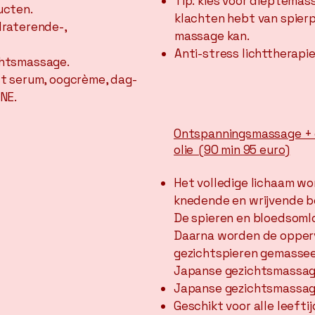
Tip: kies voor dieptemas
ucten.
klachten hebt van spierp
raterende-,
massage kan.
Anti-stress lichttherapie
htsmassage.
t serum, oogcrème, dag-
NE.
Ontspanningsmassage +
olie (90 min 95 euro)
Het volledige lichaam w
knedende en wrijvende 
De spieren en bloedsoml
Daarna worden de opperv
gezichtspieren gemassee
Japanse gezichtsmassag
Japanse gezichtsmassa
Geschikt voor alle leeftij