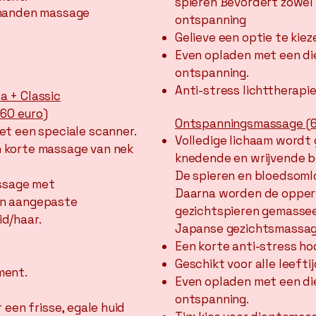
spieren Bevordert zowel 
 handen massage
ontspanning
Gelieve een optie te ki
ez
Even opladen met een d
ontspanning.
Anti-stress lichttherapie
 + Classic
160 euro)
Ontspanningsmassage (6
et een speciale scanner.
Volledige lichaam wordt
 korte massage van nek
knedende en wrijvende 
De spieren en bloedsoml
assage met
Daarna worden de opperv
en aangepaste
gezichtspieren gemassee
d/haar.
Japanse gezichtsmassag
Een korte anti-stress h
Geschikt voor alle leefti
ment.
Even opladen met een d
ontspanning.
 een frisse, egale huid