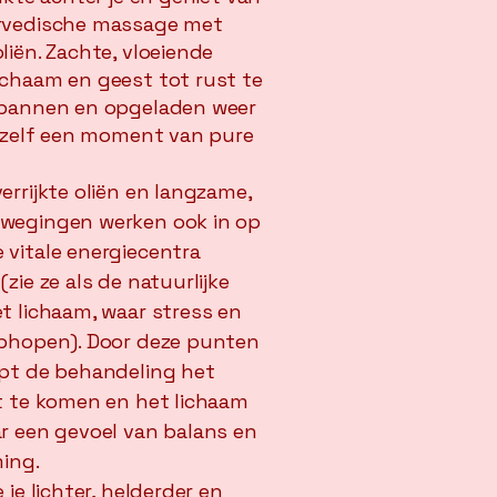
rvedische massage met
iën. Zachte, vloeiende
chaam en geest tot rust te
spannen en opgeladen weer
jezelf een moment van pure
rrijkte oliën en langzame,
wegingen werken ook in op
vitale energiecentra
zie ze als de natuurlijke
t lichaam, waar stress en
ophopen). Door deze punten
pt de behandeling het
t te komen en het lichaam
r een gevoel van balans en
ming.
je lichter, helderder en